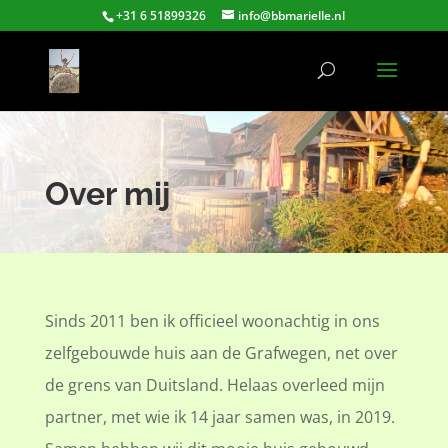
+31 6 51899326
info@bbmarielle.nl
Over mij
Sinds 2011 ben ik officieel woonachtig in ons
zelfgebouwde huis aan de Grafwegen, net over
de grens van Duitsland. Helaas overleed mijn
partner, met wie ik 14 jaar samen was, in 2019.